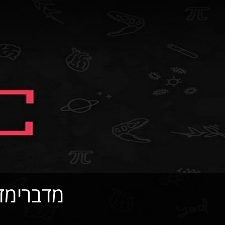
מדברימד