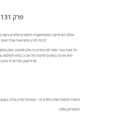
פרק 131: אלון סרנגה - החיים בתלת מימד כמשל
עולם הגרפיקה הממוחשבת התקדם פלאים בשנים ה
בינה לבין המציאות אבל האם אתם יודעים איך הגענו שם? איך יושמה הטכנולוגיה ואילו אתגרים עמדו בדרך?
כל זאת ועוד יספר לנו בפרק זה אלון סרנגה, אמן אפ
הוא מרצה באוניברסיטת תל אביב בחוג לקולנוע 
פרודקשן המייצרת תוכן לסדרות טלויזיה וקולנוע. את העבודתו תוכלו לראות בסדרות כמו ״טהרן״ ועוד.
נותנת החסות שלנו לפרק זה - עמותת מדע גדול, בקטנ
הפטראון שלנו