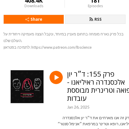
408.4K
181
Downloads
Episodes
Share
RSS
בכל פרק נארח מומחה בתחום מעניין במיוחד, ונקבל הצצה מעמיקה וייחודית על
העולם שלנו.
לתמיכה בפטראון: https://www.patreon.com/lbscience
פרק 155: ד״ר יון
אלכסנדרה ראיליאנו -
ואה וטרינרית מבוססת
עובדות
Jan 26, 2025
ק זה אנו מארחים את ד״ר יון אלכסנדרה
ליאנו, רופא וטרינר במרפאת ״אנימל סנטר״