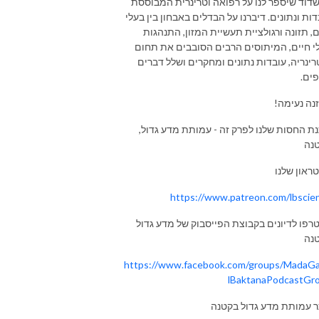
דוד שיספר לנו על רפואה וטרינרית המבוססת
ות ונתונים. דיברנו על הבדלים באבחון בין בעלי
ם, תזונה ורגולציית תעשיית המזון, התנהגות
י חיים, המיתוסים הרבים הסובבים את תחום
רינריה, עובדות נתונים ומחקרים ושלל דברים
פים.
נה נעימה!
נת החסות שלנו לפרק זה - עמותת מדע גדול,
נה
ראון שלנו
https://www.patreon.com/lbscie
רפו לדיונים בקבוצת הפייסבוק של מדע גדול
נה
https://www.facebook.com/groups/MadaG
lBaktanaPodcastGr
 עמותת מדע גדול בקטנה