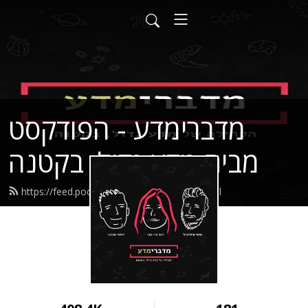
מדברימדע - הפודקסט
מבית מדע גדול, בקטנה
https://feed.podbean.com/lbscience/feed.xml